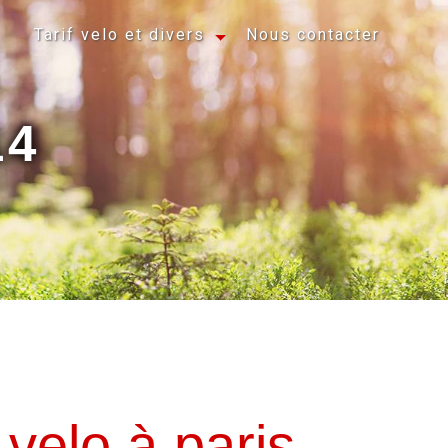
Tarif velo et divers
Nous contacter
14
 velo à paris