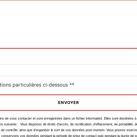
tions particulières ci-dessous **
ENVOYER
de vous contacter et sont enregistrées dans un fichier informatisé. Elles sont destinées à 
ivants: . Vous disposez de droits d’accès, de rectification, d’effacement, de portabilité, de 
é de contrôle, ainsi que d’organiser le sort de vos données post-mortem. Vous pouvez exercer 
ous conservons vos données pendant la période de prise de contact puis pendant la durée de pr