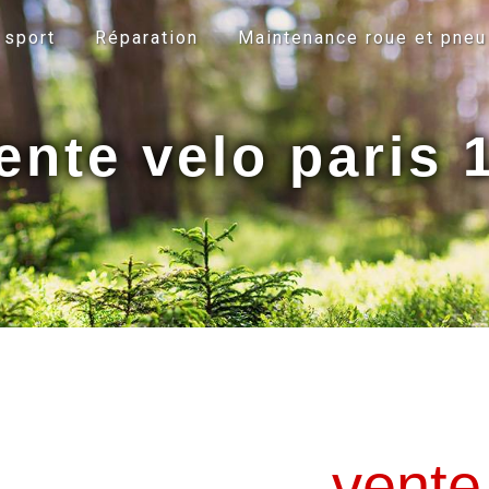
 sport
Réparation
Maintenance roue et pneu
ente velo paris 
vente