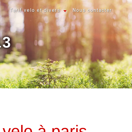
Tarif velo et divers
Nous contacter
13
 velo à paris