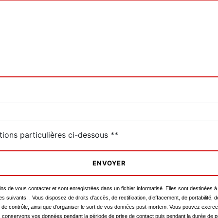
tions particulières ci-dessous **
ENVOYER
de vous contacter et sont enregistrées dans un fichier informatisé. Elles sont destinées à 
ivants: . Vous disposez de droits d’accès, de rectification, d’effacement, de portabilité, de 
é de contrôle, ainsi que d’organiser le sort de vos données post-mortem. Vous pouvez exercer 
ous conservons vos données pendant la période de prise de contact puis pendant la durée de pr