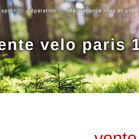
 sport
Réparation
Maintenance roue et pneu
ente velo paris 
vente